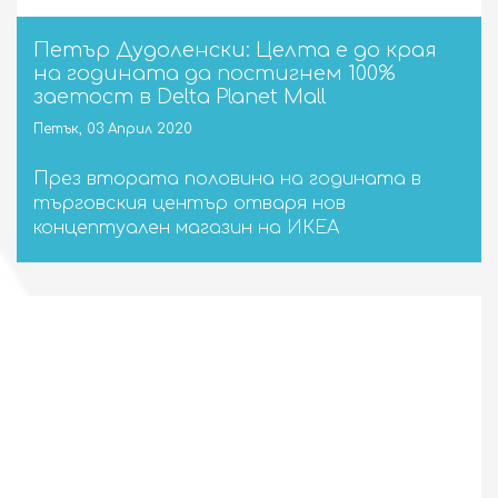
Петър Дудоленски: Целта е до края
на годината да постигнем 100%
заетост в Delta Planet Mall
Петък, 03 Април 2020
През втората половина на годината в
търговския център отваря нов
концептуален магазин на ИКЕА