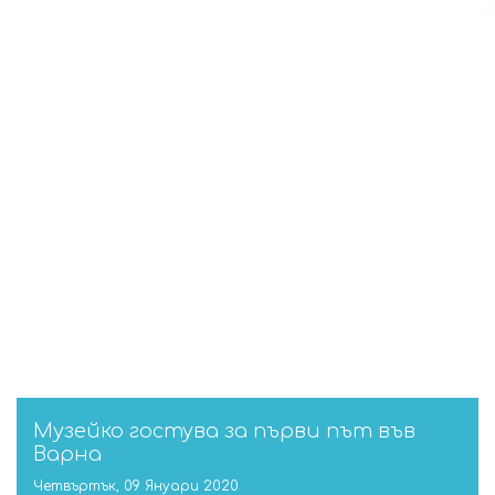
Музейко гостува за първи път във
Варна
Четвъртък, 09 Януари 2020