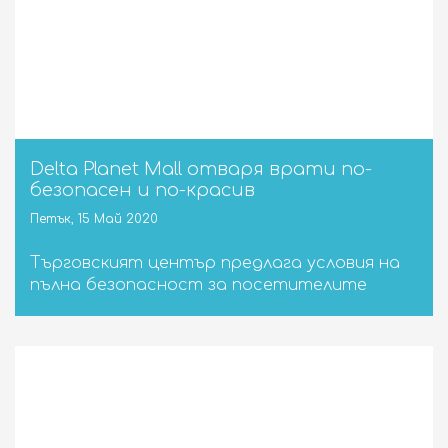
Delta Planet Mall отваря врати по-
безопасен и по-красив
Петък, 15 Май 2020
Търговският център предлага условия на
пълна безопасност за посетителите