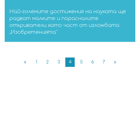
Най-големите достижения на науката ще
радват малките и порасналите
откриватели като част от изложбата
„Изобретенията“
«
1
2
3
4
5
6
7
»
Открийте всичко
което търсите