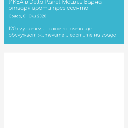
ИКЕА в Delta Planet Mallвъв Варна
отваря врати през есента
Сряда, 01 Юли 2020
120 служители на компанията ще
обслужват жителите и гостите на града