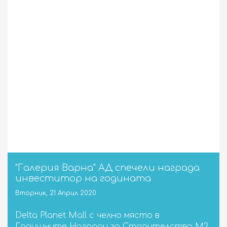
"Галерия Варна" АД спечели награда
инвеститор на годината
Вторник, 21 Април 2020
Delta Planet Mall с челно място в
Годишните Награди за Строителство М2