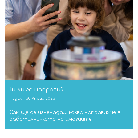
НОВИНИ
СЪБИТИЯ
10:00 - 21:00
ОТВОРЕНО
бул. "Сливница" 185
ВИЖ НА КАРТАТА
Ти ли го направи?
Неделя, 30 Април 2023
ENGLISH
Сам ще се изненадаш какво направихме в
работилничката на илюзиите