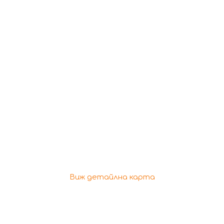
Виж детайлна карта
Разбирайте първи!