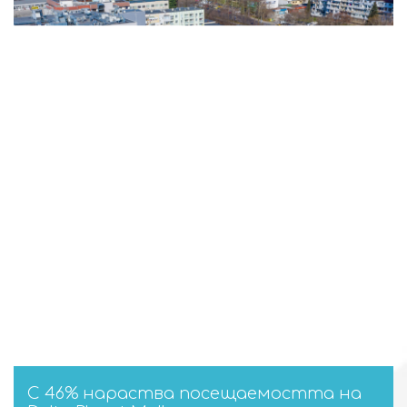
ОБЩИ УСЛОВИЯ
БИЗНЕС ВЪЗМОЖНОСТИ
Търговски площи под наем
Реклама и организиране на събития
ЗА DELTA PLANET MALL
За нас
Контакт
С 46% нараства посещаемостта на