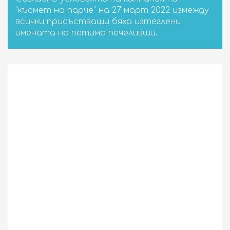
"късмет на парче" на 27 март 2022 измежду
всички присъстващи бяха изтеглени
имената на петима печеливши.