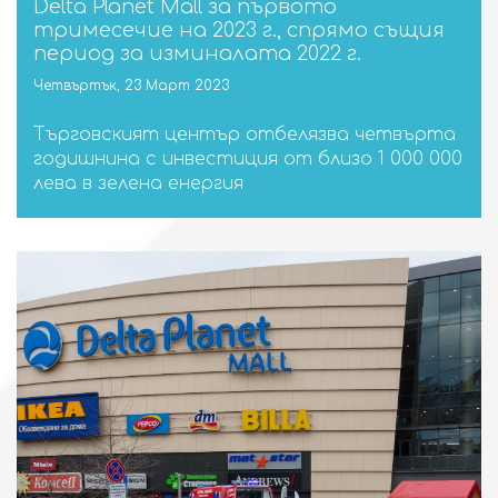
Delta Planet Mall за първото
тримесечие на 2023 г., спрямо същия
период за изминалата 2022 г.
Четвъртък, 23 Март 2023
Търговският център отбелязва четвърта
годишнина с инвестиция от близо 1 000 000
лева в зелена енергия