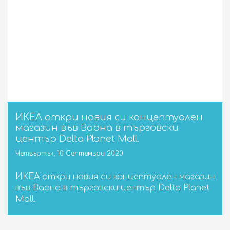
ИКЕА откри новия си концептуален
магазин във Варна в търговски
център Delta Planet Mall.
Четвъртък, 10 Септември 2020
ИКЕА откри новия си концептуален магазин
във Варна в търговски център Delta Planet
Mall.