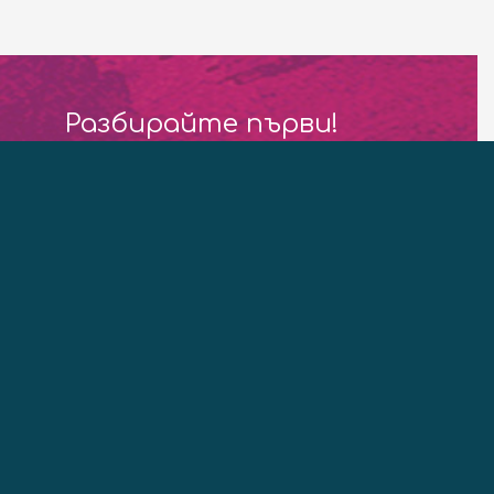
Разбирайте първи!
Delta Planet Bulletin
Запиши ме