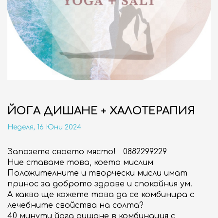
НОВИНИ
СЪБИТИЯ
10:00 - 21:00
ОТВОРЕНО
ЙОГА ДИШАНЕ + ХАЛОТЕРАПИЯ
бул. "Сливница" 185
Неделя, 16 Юни 2024
ВИЖ НА КАРТАТА
Запазете своето място! 0882299229
ENGLISH
Ние ставаме това, което мислим
Положителните и творчески мисли имат
принос за доброто здраве и спокойния ум.
А какво ще кажете това да се комбинира с
лечебните свойства на солта?
40 минути йога дишане в комбинация с