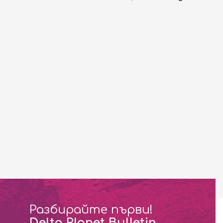
Разбирайте първи!
Delta Planet Bulletin