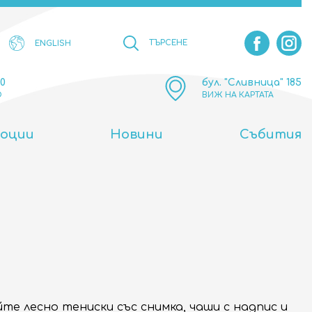
ТЪРСЕНЕ
ENGLISH
00
бул. "Сливница" 185
О
ВИЖ НА КАРТАТА
оции
Новини
Събития
те лесно тениски със снимка, чаши с надпис и