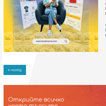
« назад
Открийте всичко
което търсите