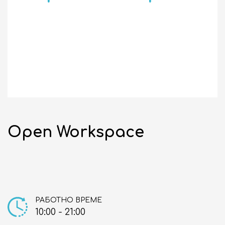
НОВИНИ
СЪБИТИЯ
10:00 - 21:00
ЗАТВОРЕНО
Open Workspace
бул. "Сливница" 185
ВИЖ НА КАРТАТА
ENGLISH
РАБОТНО ВРЕМЕ
10:00 - 21:00