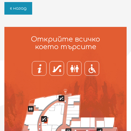
« назад
Открийте всичко
което търсите