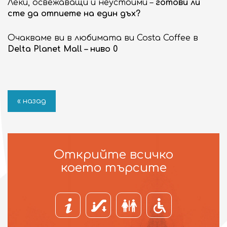
Леки, освежаващи и неустоими –
готови ли
ОБЩИ УСЛОВИЯ
сте да отпиете на един дъх?
БИЗНЕС ВЪЗМОЖНОСТИ
Очакваме ви в любимата ви Costa Coffee в
Търговски площи под наем
Delta Planet Mall – ниво 0
Реклама и организиране на събития
ЗА DELTA PLANET MALL
« назад
За нас
Контакт
Открийте всичко
което търсите