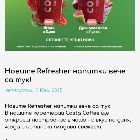
НОВИНИ
СЪБИТИЯ
10:00 - 21:00
ОТВОРЕНО
Новите Refresher напитки вече
са тук!
бул. "Сливница" 185
ВИЖ НА КАРТАТА
Четвъртък, 19 Юни 2025
ENGLISH
Новите Refresher напитки вече са тук!
В нашите кафетерии
Costa Coffee
ще
откриеш настроение в чаша – с вкус на диня,
ягода и истинска
плодова свежест
.